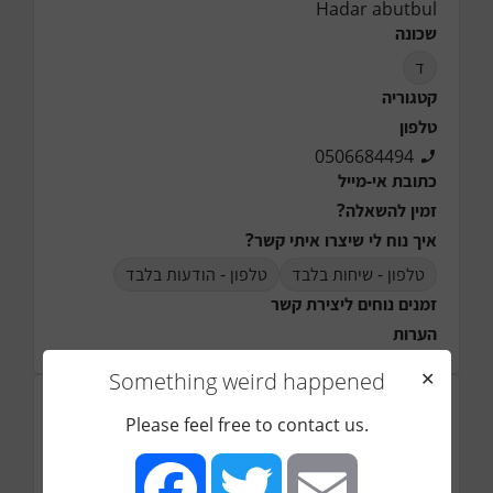
Hadar abutbul
שכונה
ד
קטגוריה
טלפון
0506684494
כתובת אי-מייל
זמין להשאלה?
איך נוח לי שיצרו איתי קשר?
טלפון - שיחות בלבד
טלפון - הודעות בלבד
זמנים נוחים ליצירת קשר
הערות
Something weird happened
✕
תמונה (*יש חשיבות רבה להעלאת תמונת הפריט)
Please feel free to contact us.