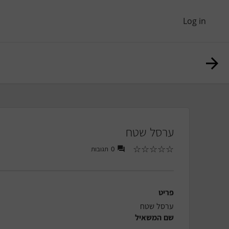
Log in
ערסל שטח
☆
☆
☆
☆
☆
0
תגובות
פריט
ערסל שטח
שם המשאיל