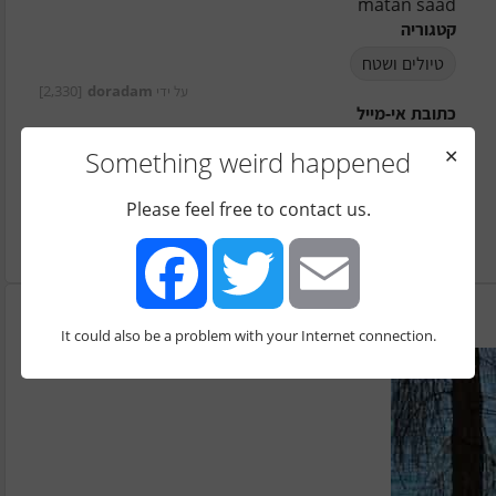
matan saad
קטגוריה
טיולים ושטח
על ידי
doradam
[2,330]
כתובת אי-מייל
Something weird happened
✕
איך נוח לי שיצרו איתי קשר?
טלפון - הודעות בלבד
Please feel free to contact us.
הערות
It could also be a problem with your Internet connection.
Facebook
Twitter
Email