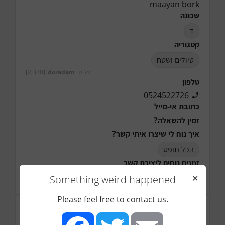
maayan bork
שכונה
ד
קטגוריה
טיולים ושטח
על ידי
doradam
[2,330]
טלפון
0524522726
כתובת אי-מייל
זמין להשאלה?
איך נוח לי שיצרו איתי קשר?
הכל תופס
זמנים נוחים ליצירת קשר
הערות
Something weird happened
✕
Please feel free to contact us.
תמונה (*יש חשיבות רבה להעלאת תמונת הפריט)