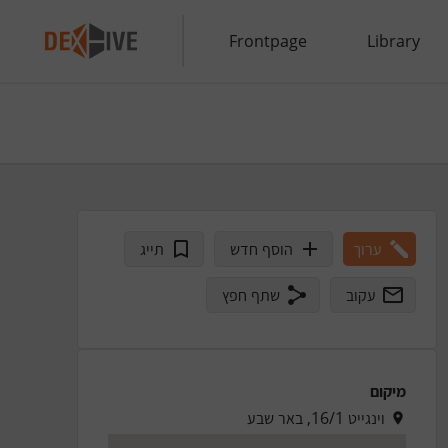
Frontpage
Library
ערוך
הוסף חדש
תייג
עקוב
שתף חפץ
מיקום
וינגייט 16/1, באר שבע