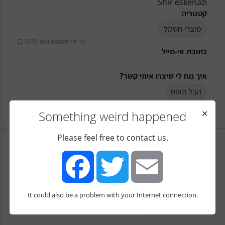
Shir eskenazi
קטגוריה
מוצרי חשמל
על ידי
doradam
[2,330]
כתובת אי-מייל
איך נוח לי שיצרו איתי קשר?
הכל תופס
הערות
Something weird happened
✕
Please feel free to contact us.
It could also be a problem with your Internet connection.
Facebook
Twitter
Email