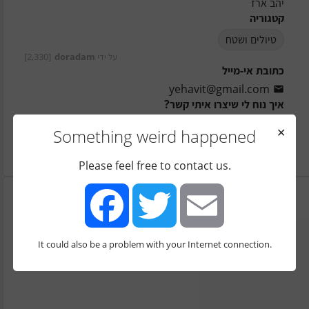
יהב ארז
קטגוריה
טיולים ושטח
על ידי
doradam
[2,330]
כתובת אי-מייל
yehavit@gmail.com
איך נוח לי שיצרו איתי קשר?
דרך הפייסבוק
טלפון - הודעות בלבד
Something weird happened
✕
הערות
Please feel free to contact us.
It could also be a problem with your Internet connection.
Facebook
Twitter
Email