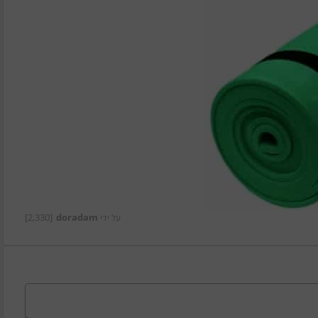
על ידי
doradam
[2,330]