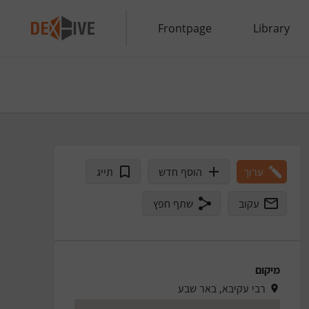
Frontpage
Library
ערוך
הוסף חדש
תייג
עקוב
שתף חפץ
מיקום
רבי עקיבא, באר שבע