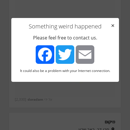
Something weird happened
✕
Please feel free to contact us.
It could also be a problem with your Internet connection.
Facebook
Twitter
Email
על ידי
doradam
[2,330]
מיקום
סרן דב, באר שבע