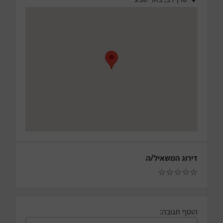
דירוג המשאיל/ה
☆
☆
☆
☆
☆
הוסף תגובה: