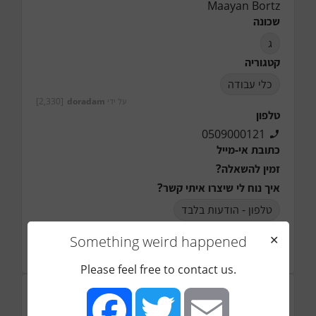
Maayan Bortz
שכונה
ג
קטגוריה
כלי עבודה
על ידי
doradam
[2,330]
טלפון
0509000121
כתובת אי-מייל
זמין להשאלה?
איך נוח לי שיצרו איתי קשר?
טלפון - הודעות בלבד
זמנים נוחים ליצירת קשר
Something weird happened
✕
הערות
Please feel free to contact us.
תמונה (*יש חשיבות רבה להעלאת תמונת הפריט)