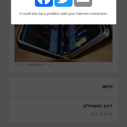
It could also be a problem with your Internet connection.
Facebook
Twitter
Email
על ידי
doradam
[2,330]
מיקום
דירוג המשאיל/ה
☆
☆
☆
☆
☆