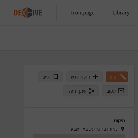
Frontpage
Library
ערוך
הוסף חדש
תייג
עקוב
שתף חפץ
מיקום
שמעון בר גיורא, באר שבע