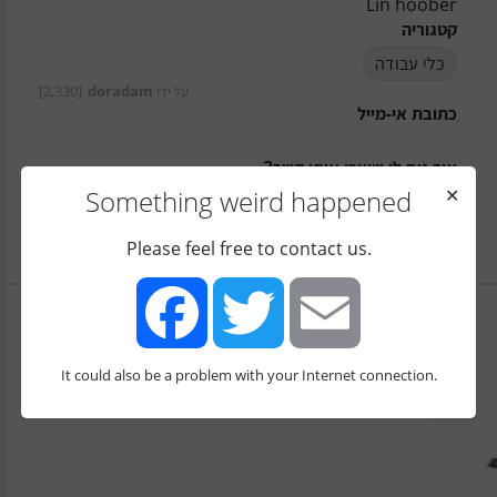
Lin hoober
קטגוריה
כלי עבודה
על ידי
doradam
[2,330]
כתובת אי-מייל
איך נוח לי שיצרו איתי קשר?
Something weird happened
✕
טלפון - הודעות בלבד
הערות
Please feel free to contact us.
It could also be a problem with your Internet connection.
Facebook
Twitter
Email