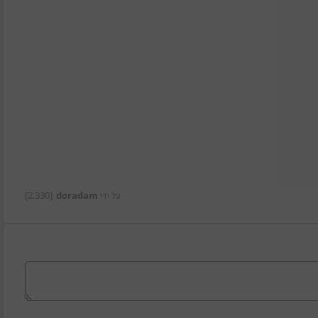
על ידי
doradam
[2,330]