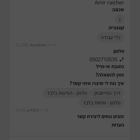
Amir raicher
שכונה
ג
קטגוריה
כלי עבודה
על ידי
doradam
[2,330]
טלפון
0502710535
כתובת אי-מייל
זמין להשאלה?
איך נוח לי שיצרו איתי קשר?
דרך הפייסבוק
טלפון - הודעות בלבד
טלפון - שיחות בלבד
על ידי
or1212
[310]
זמנים נוחים ליצירת קשר
הערות