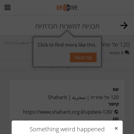
תכניות למשרות חברתיות
[24,250]
oded
על ידי
120 של שחרית | سحرية | Shaharit
Click to find more like this.
תגובות
0
Next tip
תייג
עקוב
שם
120 של שחרית | سحرية | Shaharit
קישור
https://www.shaharit.org.il/update-120/
סוג
הכשרה
Something weird happened
✕