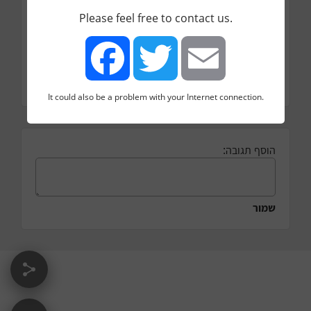
פוקוס התוכנית
Please feel free to contact us.
לינק לאתר אינטרנט
http://www.aharai.org.il/
דף פייסבוק
לינק לבלוג/כלים
It could also be a problem with your Internet connection.
Facebook
Twitter
Email
הוסף תגובה:
שמור