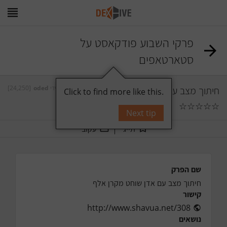
פרקי השבוע פודקאסט על
סטארטאפים
חיתוך מצב עם אדן שוחט מקרן אלף
על ידי
oded
[24,250]
Click to find more like this.
☆
☆
☆
☆
☆
0
תגובות
Next tip
תייג
עקוב
שם הפרק
חיתוך מצב עם אדן שוחט מקרן אלף
קישור
http://www.shavua.net/308
נושאים