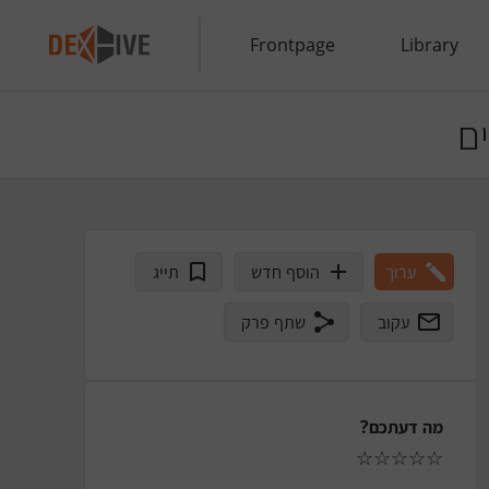
Frontpage
Library
ם
ערוך
הוסף חדש
תייג
עקוב
שתף פרק
מה דעתכם?
☆
☆
☆
☆
☆