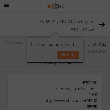
פרקי השבוע פודקאסט על
סטארטאפים
[24,250]
oded
על ידי
בניית קהילות עם אמיר שבט
Click to find more like this.
☆
☆
☆
☆
☆
תגובות
0
Next tip
תייג
עקוב
שם הפרק
בניית קהילות עם אמיר שבט
קישור
http://www.shavua.net/43
נושאים