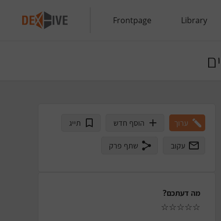
Frontpage
Library
ם
ערוך
הוסף חדש
תייג
עקוב
שתף פרק
מה דעתכם?
☆
☆
☆
☆
☆