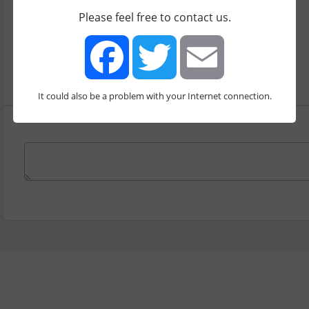
מתן נתנזון, קופאונדר ב InPact
Please feel free to contact us.
עונה
1
It could also be a problem with your Internet connection.
Facebook
Twitter
Email