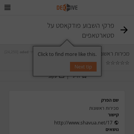
פרקי השבוע פודקאסט על
סטארטאפים
[24,250]
oded
על ידי
מכירות ראשונות
Click to find more like this.
☆
☆
☆
☆
☆
תגובות
0
Next tip
תייג
עקוב
שם הפרק
מכירות ראשונות
קישור
http://www.shavua.net/17
נושאים