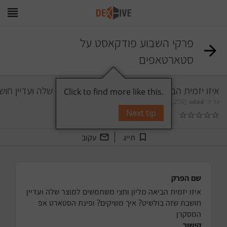
פרקי השבוע פודקאסט על
סטארטאפים
איזו יזמית הביאה מליון וחצי משתמשים למוצר שלה ועדיין ח
Click to find more like this.
על ידי
oded
[24,250]
Next tip
☆
☆
☆
☆
☆
0
תגובות
תייג
עקוב
שם הפרק
איזו יזמית הביאה מליון וחצי משתמשים למוצר שלה ועדיין 
חושבת שזה בולשיט? איך משיקים? ופינת הסטארט אפ 
המסקרן
קישור