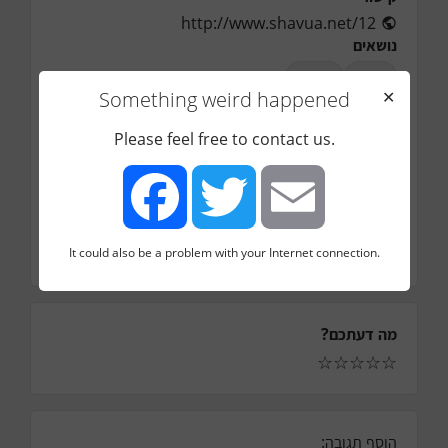
http://www.shavua.net/12
נושאים
שיווק
השקה
Something weird happened
✕
אורחים
אורך הפרק
Please feel free to contact us.
33
דקות
עונה
1
פרק
It could also be a problem with your Internet connection.
12
Facebook
Twitter
Email
מה דעתכם?
☆
☆
☆
☆
☆
הוסף תגובה: