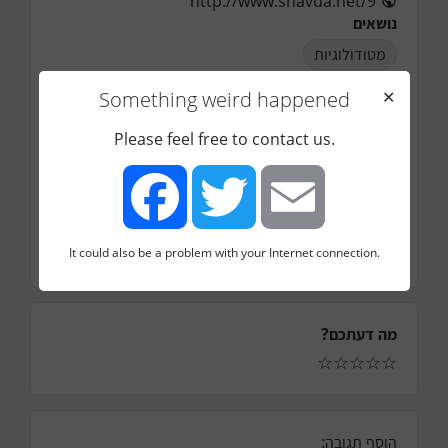
http://www.shavua.net/9
נושאים
מטודולוגיות
אורחים
Something weird happened
✕
מיכאל רייטבלט
אורך הפרק
Please feel free to contact us.
47
דקות
עונה
1
פרק
It could also be a problem with your Internet connection.
9
Facebook
Twitter
Email
מה דעתכם?
☆
☆
☆
☆
☆
הוסף תגובה: