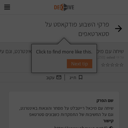
פרקי השבוע פודקאסט על
סטארטאפים
שיחה עם מיכאל רייטבלט על מסחר והונאות באינטרנט, וגם 
Click to find more like this.
על ידי
oded
[24,250]
Next tip
☆
☆
☆
☆
☆
0
תגובות
תייג
עקוב
שם הפרק
שיחה עם מיכאל רייטבלט על מסחר והונאות באינטרנט, 
וגם על החשיבות של התמקדות כשבונים סטרטאפ
קישור