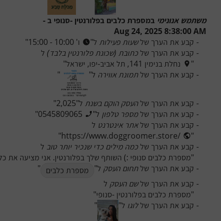
משתמש אנונימי
 ב
מספרת כלבים בפלורנטין -סנופי
 ב - 
Aug 24, 2025 8:38:00 AM
-
קבע את הערך של 
שעות פעילות
 ל
"
ו' 10:00 - 15:00
"
-
קבע את הערך של 
כתובת (שכונת פלורנטין בלבד)
 ל
"
נחלת בנימין 141, תל אביב-יפו, ישראל
"
-
קבע את הערך של 
תמונת אווירה
 ל
"
"
-
קבע את הערך של 
העסק הוקם בשנת
 ל
"
2,025
"
-
קבע את הערך של 
מספר טלפון
 ל
"
0545809065
"
-
קבע את הערך של 
אתר אינטרנט
 ל
"
https://www.doggroomer.store/
"
-
קבע את הערך של 
כמה מילים כדי שנכיר יותר טוב
 ל
"
מספרת כלבים סנופי :) השותף שלך בפלורנטין. אני מציעה את כל סו
-
קבע את הערך של 
תחום העסק
 ל
"
"
מספרת כלבים
-
קבע את הערך של 
שם העסק
 ל
"
מספרת כלבים בפלורנטין -סנופי
"
-
קבע את הערך של 
לוגו
 ל
"
"