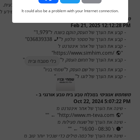
It could also be a problem with your Internet connection.
הטיפול משלב כלים שונים מעולם הרפואה הסינית, מנגיש מידע לגב
Facebook
Twitter
Email
משתמש אנונימי
 ב
שמחי בניו
 ב - 
Feb 21, 2025 12:12:28 PM
-
קבע את הערך של 
העסק הוקם בשנת
 ל
"
1,979
"
-
קבע את הערך של 
מספר טלפון
 ל
"
036839338
"
-
קבע את הערך של 
אתר אינטרנט
 ל
"
https://www.simhim.com/
"
-
קבע את הערך של 
תחום העסק
 ל
"
"
כלי מטבח ובית
-
קבע את הערך של 
שם העסק
 ל
"
שמחי בניו
"
-
קבע את הערך של 
לוגו
 ל
"
"
משתמש אנונימי
 ב
מַכֹּלֶת טֶבַע בית טבע אורגני
 ב - 
Oct 22, 2024 5:07:22 PM
-
שינה את הערך של 
אתר אינטרנט
 מ
"
"
←
"
http://www.m-teva.com
"
-
שינה את הערך של 
שעות פעילות
 מ
"
ו' 08:30 - 16:00
"
←
"
"
-
שינה את הערך של 
כמה מילים כדי שנכיר יותר טוב
 מ