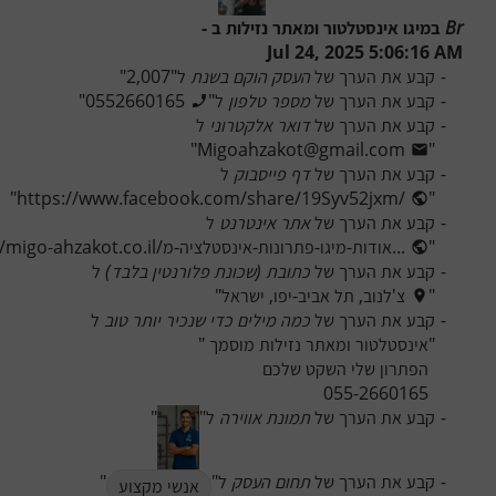
Br
 ב
מיגו אינסטלטור ומאתר נזילות
 ב - 
Jul 24, 2025 5:06:16 AM
-
קבע את הערך של 
העסק הוקם בשנת
 ל
"
2,007
"
-
קבע את הערך של 
מספר טלפון
 ל
"
0552660165
"
-
קבע את הערך של 
דואר אלקטרוני
 ל
"
Migoahzakot@gmail.com
"
-
קבע את הערך של 
דף פייסבוק
 ל
"
https://www.facebook.com/share/19Syv52jxm/
"
-
קבע את הערך של 
אתר אינטרנט
 ל
"
https://migo-ahzakot.co.il/אודות-מיגו-פתרונות-אינסטלציה-מ...
-
קבע את הערך של 
כתובת (שכונת פלורנטין בלבד)
 ל
"
צ'לנוב, תל אביב-יפו, ישראל
"
-
קבע את הערך של 
כמה מילים כדי שנכיר יותר טוב
 ל
"
"
055-2660165
-
קבע את הערך של 
תמונת אווירה
 ל
"
"
-
קבע את הערך של 
תחום העסק
 ל
"
"
אנשי מקצוע