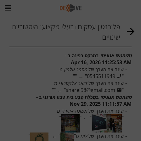
פלורנטין עסקים ובעלי מקצוע: היסטוריית
שינויים
משתמש אנונימי
 ב
מרקט בפינה
 ב - 
Apr 16, 2026 11:25:53 AM
-
שינה את הערך של 
מספר טלפון
 מ
"
"
←
"
0545511949
"
-
שינה את הערך של 
דואר אלקטרוני
 מ
"
"
←
"
sharel98@gmail.com
"
משתמש אנונימי
 ב
מַכֹּלֶת טֶבַע בית טבע אורגני
 ב - 
Nov 29, 2025 11:11:57 AM
-
שינה את הערך של 
תמונת אווירה
 מ
"
"
←
"
"
-
שינה את הערך של 
לוגו
 מ
"
"
←
"
"