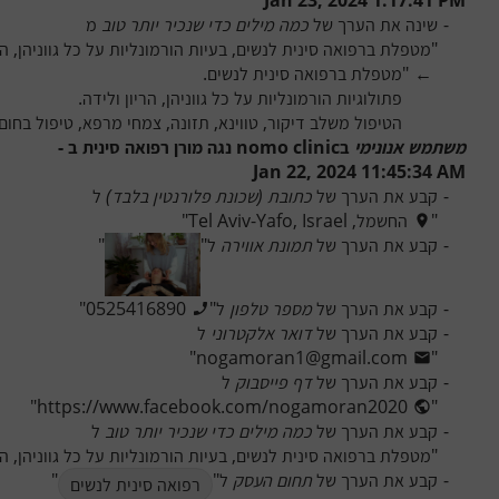
-
שינה את הערך של 
כמה מילים כדי שנכיר יותר טוב
 מ
"
מטפלת ברפואה סינית לנשים, בעיות הורמונליות על כל גווניהן, הט
"
←
הטיפול משלב דיקור, טווינא, תזונה, צמחי מרפא, טיפול בחום
משתמש אנונימי
 ב
nomo clinic נגה מורן רפואה סינית
 ב - 
Jan 22, 2024 11:45:34 AM
-
קבע את הערך של 
כתובת (שכונת פלורנטין בלבד)
 ל
"
החשמל, Tel Aviv-Yafo, Israel
"
-
קבע את הערך של 
תמונת אווירה
 ל
"
"
-
קבע את הערך של 
מספר טלפון
 ל
"
0525416890
"
-
קבע את הערך של 
דואר אלקטרוני
 ל
"
nogamoran1@gmail.com
"
-
קבע את הערך של 
דף פייסבוק
 ל
"
https://www.facebook.com/nogamoran2020
"
-
קבע את הערך של 
כמה מילים כדי שנכיר יותר טוב
 ל
"
מטפלת ברפואה סינית לנשים, בעיות הורמונליות על כל גווניהן, הט
-
קבע את הערך של 
תחום העסק
 ל
"
"
רפואה סינית לנשים