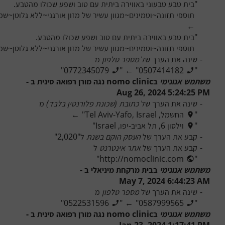
"
תוספי תזונה~וטמינים~מגוון עשיר של מזון אורגני~ללא גלוטן~
←
"
תוספי תזונה~וטמינים~מגוון עשיר של מזון אורגני~ללא גלוטן~
-
שינה את הערך של 
מספר טלפון
 מ
"
0772345079
"
←
"
0507414182
"
משתמש אנונימי
 ב
nomo clinic נגה מורן רפואה סינית
 ב - 
Aug 26, 2024 5:24:25 PM
-
שינה את הערך של 
כתובת (שכונת פלורנטין בלבד)
 מ
"
החשמל, Tel Aviv-Yafo, Israel
"
←
"
וילסון 6, תל אביב-יפו, Israel
"
-
קבע את הערך של 
העסק הוקם בשנת
 ל
"
2,020
"
-
קבע את הערך של 
אתר אינטרנט
 ל
"
http://nomoclinic.com
"
משתמש אנונימי
 ב
בית מרקחת מיניאלי
 ב - 
May 7, 2024 6:44:23 AM
-
שינה את הערך של 
מספר טלפון
 מ
"
0522531596
"
←
"
0587999565
"
משתמש אנונימי
 ב
nomo clinic נגה מורן רפואה סינית
 ב - 
Jan 23, 2024 1:17:41 PM