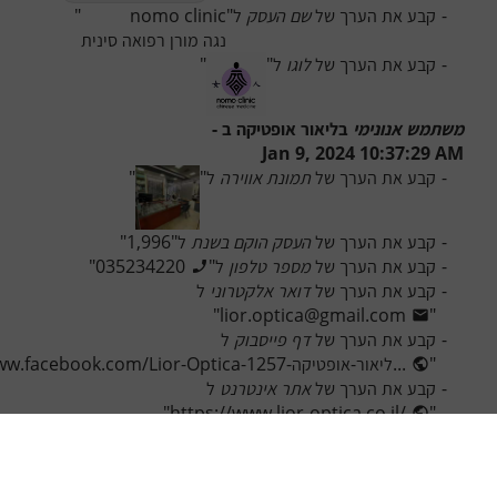
-
קבע את הערך של 
שם העסק
 ל
"
"
נגה מורן רפואה סינית
-
קבע את הערך של 
לוגו
 ל
"
"
משתמש אנונימי
 ב
ליאור אופטיקה
 ב - 
Jan 9, 2024 10:37:29 AM
-
קבע את הערך של 
תמונת אווירה
 ל
"
"
-
קבע את הערך של 
העסק הוקם בשנת
 ל
"
1,996
"
-
קבע את הערך של 
מספר טלפון
 ל
"
035234220
"
-
קבע את הערך של 
דואר אלקטרוני
 ל
"
lior.optica@gmail.com
"
-
קבע את הערך של 
דף פייסבוק
 ל
"
https://www.facebook.com/Lior-Optica-ליאור-אופטיקה-1257...
-
קבע את הערך של 
אתר אינטרנט
 ל
"
https://www.lior-optica.co.il/
"
-
קבע את הערך של 
כמה מילים כדי שנכיר יותר טוב
 ל
"
ליאור אופטיקה מציעה את כל בדיקות הראייה להתאמת משקפיים, ע
-
קבע את הערך של 
תחום העסק
 ל
"
"
אופנה