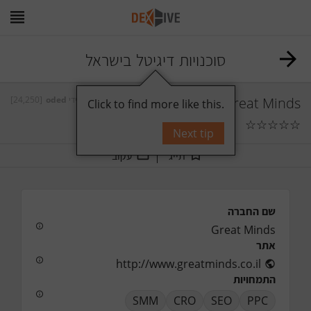
סוכנויות דיגיטל בישראל
[24,250]
oded
על ידי
Great Minds
Click to find more like this.
☆
☆
☆
☆
☆
תגובות
0
Next tip
תייג
עקוב
שם החברה
Great Minds
אתר
http://www.greatminds.co.il
התמחויות
SMM
CRO
SEO
PPC