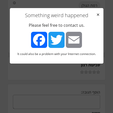
רמת הגולן
טלפון
Something weird happened
✕
0504275117
אימייל
Please feel free to contact us.
כמה עובדים בחברה
2
כמה עובדים בדיגיטל מרקטינג
It could also be a problem with your Internet connection.
Facebook
Twitter
Email
שביעות רצון
☆
☆
☆
☆
☆
הוסף תגובה: