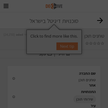
סוכנויות דיגיטל בישראל
טוחנים תוכן
על ידי
oded
[24,250]
Click to find more like this.
☆
☆
☆
☆
☆
0
תגובות
Next tip
תייג
עקוב
שם החברה
טוחנים תוכן
אתר
התמחויות
שירותי תוכן
עיר