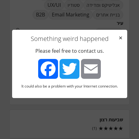
UX/UI
סטודיו
אנליטיקס ומדידה
B2B
Email Marketing
בניית אתרים
עיר
קרית טבעון
Something weird happened
✕
טלפון
0545688213
Please feel free to contact us.
אימייל
shiferons@gmail.com
כמה עובדים בחברה
5
כמה עובדים בדיגיטל מרקטינג
It could also be a problem with your Internet connection.
Facebook
Twitter
Email
5
שביעות רצון
★
★
★
★
★
(1)