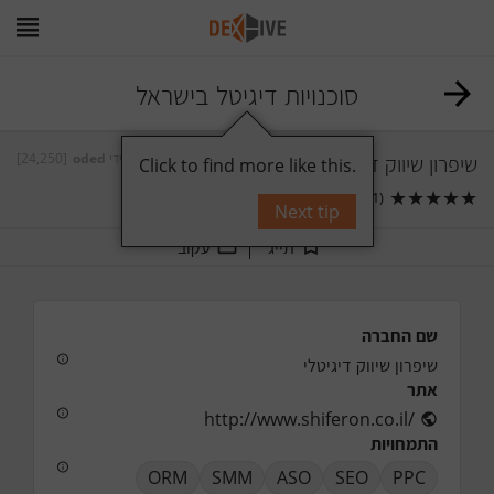
סוכנויות דיגיטל בישראל
[24,250]
oded
על ידי
שיפרון שיווק דיגיטלי
Click to find more like this.
★
★
★
★
★
תגובות
0
(1)
Next tip
תייג
עקוב
שם החברה
שיפרון שיווק דיגיטלי
אתר
http://www.shiferon.co.il/
התמחויות
ORM
SMM
ASO
SEO
PPC