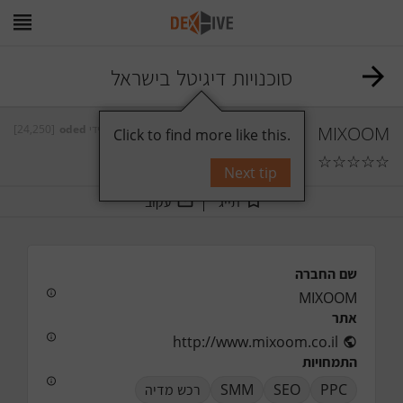
סוכנויות דיגיטל בישראל
[24,250]
oded
על ידי
MIXOOM
Click to find more like this.
☆
☆
☆
☆
☆
תגובות
0
Next tip
תייג
עקוב
שם החברה
MIXOOM
אתר
http://www.mixoom.co.il
התמחויות
רכש מדיה
SMM
SEO
PPC