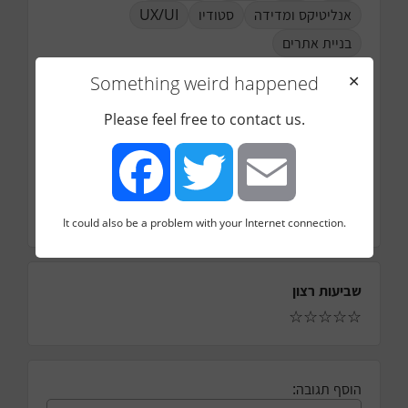
UX/UI
סטודיו
אנליטיקס ומדידה
בניית אתרים
עיר
Something weird happened
✕
חיפה
Please feel free to contact us.
טלפון
אימייל
כמה עובדים בחברה
3
כמה עובדים בדיגיטל מרקטינג
It could also be a problem with your Internet connection.
Facebook
Twitter
Email
שביעות רצון
☆
☆
☆
☆
☆
הוסף תגובה: