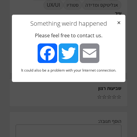
UX/UI
סטודיו
אנליטיקס ומדידה
עיר
Something weird happened
✕
תל אביב
טלפון
Please feel free to contact us.
אימייל
כמה עובדים בחברה
8
כמה עובדים בדיגיטל מרקטינג
It could also be a problem with your Internet connection.
Facebook
Twitter
Email
שביעות רצון
☆
☆
☆
☆
☆
הוסף תגובה: