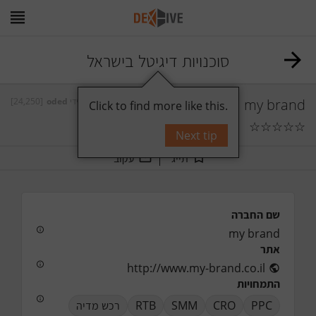
סוכנויות דיגיטל בישראל
[24,250]
oded
על ידי
my brand
Click to find more like this.
☆
☆
☆
☆
☆
תגובות
0
Next tip
תייג
עקוב
שם החברה
my brand
אתר
http://www.my-brand.co.il
התמחויות
רכש מדיה
RTB
SMM
CRO
PPC