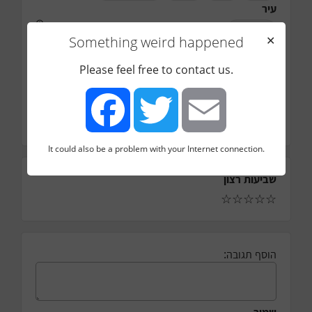
עיר
גבעתיים
Something weird happened
✕
טלפון
אימייל
Please feel free to contact us.
כמה עובדים בחברה
8
כמה עובדים בדיגיטל מרקטינג
It could also be a problem with your Internet connection.
Facebook
Twitter
Email
שביעות רצון
☆
☆
☆
☆
☆
הוסף תגובה: