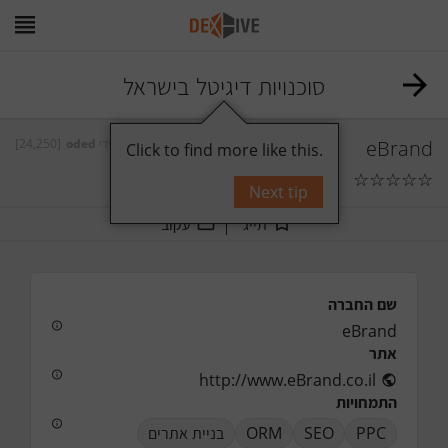
סוכנויות דיגיטל בישראל
[24,250]
oded
על ידי
eBrand
Click to find more like this.
☆
☆
☆
☆
☆
תגובות
0
Next tip
תייג
עקוב
שם החברה
eBrand
אתר
http://www.eBrand.co.il
התמחויות
בניית אתרים
ORM
SEO
PPC