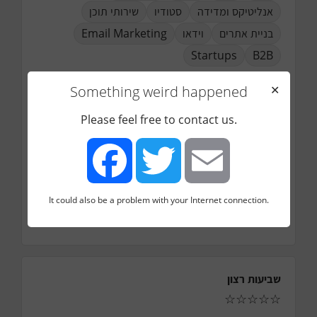
אנליטיקס ומדידה
סטודיו
שירותי תוכן
בניית אתרים
וידאו
Email Marketing
Startups
B2B
עיר
Something weird happened
✕
תל אביב
טלפון
Please feel free to contact us.
036766668
אימייל
noam@ibh.co.il
כמה עובדים בחברה
It could also be a problem with your Internet connection.
9
Facebook
Twitter
Email
כמה עובדים בדיגיטל מרקטינג
שביעות רצון
☆
☆
☆
☆
☆