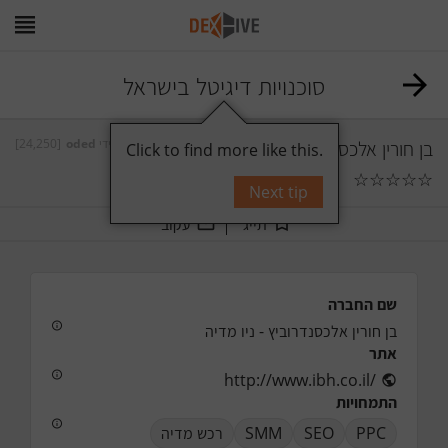
סוכנויות דיגיטל בישראל
בן חורין אלכסנדרוביץ - ניו מדיה
על ידי
oded
[24,250]
Click to find more like this.
☆
☆
☆
☆
☆
0
תגובות
Next tip
תייג
עקוב
שם החברה
בן חורין אלכסנדרוביץ - ניו מדיה
אתר
http://www.ibh.co.il/
התמחויות
PPC
SEO
SMM
רכש מדיה