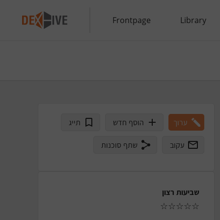
Frontpage
Library
ערוך
הוסף חדש
תייג
עקוב
שתף סוכנות
שביעות רצון
☆
☆
☆
☆
☆