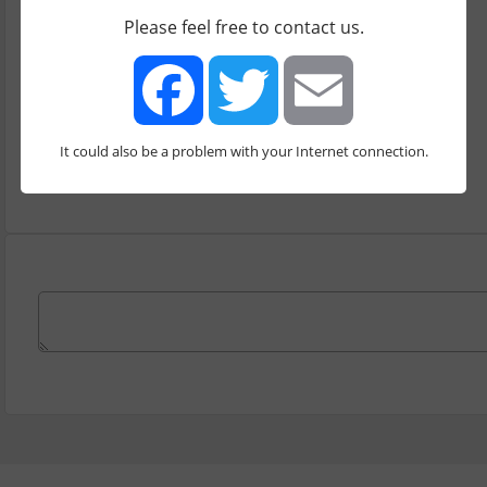
תל אביב
Please feel free to contact us.
אימייל
office@netus.co.il
It could also be a problem with your Internet connection.
כמה עובדים בדיגיטל מרקטינג
Facebook
Twitter
Email