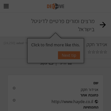
מרצים ומורים פרטיים לדיגיטל
בישראל
אנידור חקק
על ידי
oded
[24,250]
Click to find more like this.
☆
☆
☆
☆
☆
0
תגובות
Next tip
תייג
עקוב
שם
אנידור חקק
כתובת אתר
http://www.hayde.co.il
התמחויות