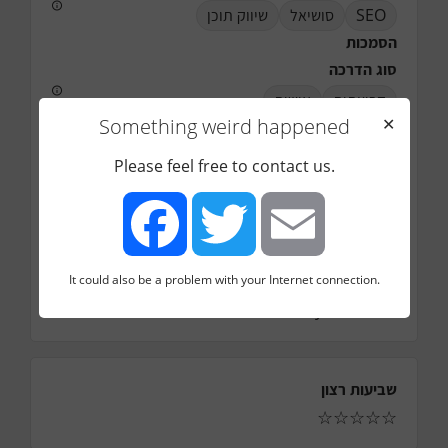
SEO
סושיאל
שיווק תוכן
הסמכות
סוג הדרכה
קבוצתית
אישית
Something weird happened
✕
מחיר לשעה (החל מ)
350
ש"ח
Please feel free to contact us.
איזור פעילות
תל אביב
ירושלים
טלפון
0526886899
It could also be a problem with your Internet connection.
מייל
Facebook
Twitter
Email
Anidor@hayde.co.il
שביעות רצון
☆
☆
☆
☆
☆