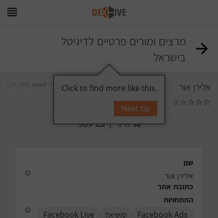
מרצים ומורים פרטיים לדיגיטל
בישראל
[24,250]
oded
על ידי
אלירן אור
Click to find more like this.
☆
☆
☆
☆
☆
תגובות
0
Next tip
תייג
עקוב
שם
אלירן אור
כתובת אתר
התמחויות
Facebook Live
סושיאל
Facebook Ads