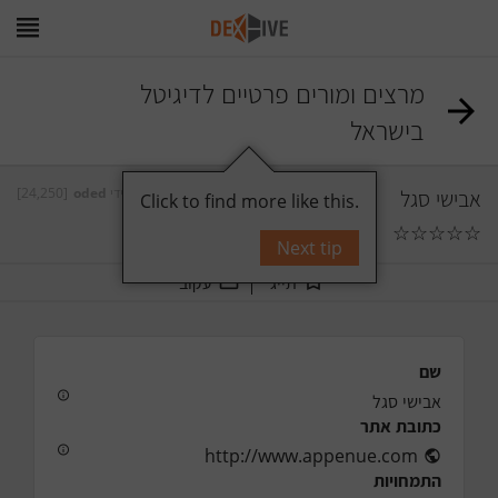
מרצים ומורים פרטיים לדיגיטל
בישראל
אבישי סגל
על ידי
oded
[24,250]
Click to find more like this.
☆
☆
☆
☆
☆
0
תגובות
Next tip
תייג
עקוב
שם
אבישי סגל
כתובת אתר
http://www.appenue.com
התמחויות