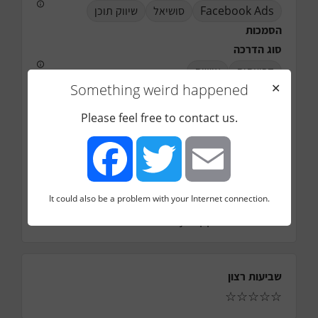
Facebook Ads
סושיאל
שיווק תוכן
הסמכות
סוג הדרכה
קבוצתית
אישית
Something weird happened
✕
מחיר לשעה (החל מ)
250
ש"ח
Please feel free to contact us.
איזור פעילות
רמת גן
גבעתיים
טלפון
0525394185
It could also be a problem with your Internet connection.
מייל
Facebook
Twitter
Email
aj@appenue.com
שביעות רצון
☆
☆
☆
☆
☆