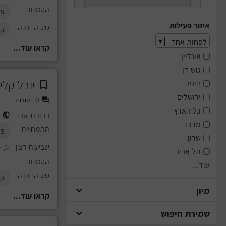
הסמכות
s
איזור פעילות
סוג הדרכה
קב
קראו עוד...
אונליין
גוש דן
יובל קליי
חיפה
ירושלים
0
תגובות
כל הארץ
כתובת אתר
מרכז
התמחויות
s
שרון
שביעות רצון
☆
☆
תל אביב
הסמכות
עוד...
סוג הדרכה
קב
מיון
קראו עוד...
שמירת חיפוש