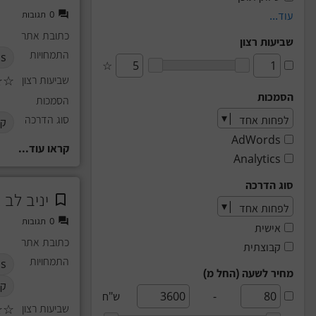
עוד...
0
תגובות
כתובת אתר
שביעות רצון
התמחויות
ds
☆
שביעות רצון
☆
☆
הסמכות
הסמכות
סוג הדרכה
קב
AdWords
קראו עוד...
Analytics
סוג הדרכה
יניב לב 
0
תגובות
אישית
כתובת אתר
קבוצתית
התמחויות
s
מחיר לשעה (החל מ)
קו
-
ש"ח
שביעות רצון
☆
☆