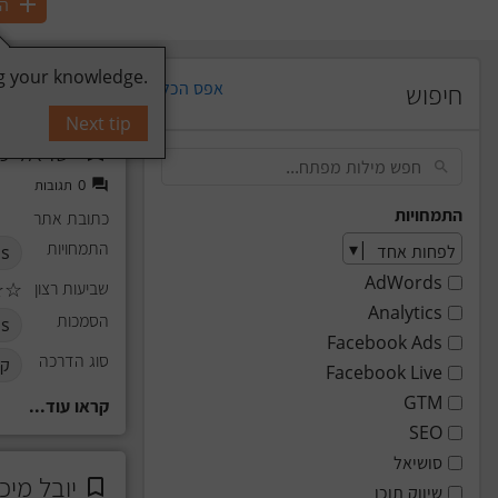
הו
g your knowledge.
•
51
רשומות
חיפוש
אפס הכל
Next tip
ישראל מו
0
תגובות
התמחויות
כתובת אתר
התמחויות
s
AdWords
שביעות רצון
☆
☆
Analytics
הסמכות
s
Facebook Ads
סוג הדרכה
קב
Facebook Live
GTM
קראו עוד...
SEO
סושיאל
יובל מיכ
שיווק תוכן