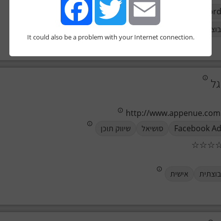
AdWord
וצתית
אישית
It could also be a problem with your Internet connection.
Facebook
Twitter
Email
גל
http://www.appenue.com
Facebook A
סושיאל
שיווק תוכן
☆
☆
☆
וצתית
אישית