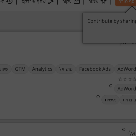
סף מורה
שמור
עקוב
שתף אינדקס
היס
Contribute by sharin
2
משתתפים
ר יוסף
AdWord
Facebook Ads
סושיאל
Analytics
GTM
שיווק
☆
☆
☆
AdWord
וצתית
אישית
אלי