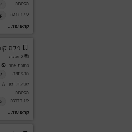
הסמכות
s
סוג הדרכה
קב
קראו עוד...
מקס קוב
0
תגובות
כתובת אתר
התמחויות
ds
שביעות רצון
☆
☆
הסמכות
סוג הדרכה
אי
קראו עוד...