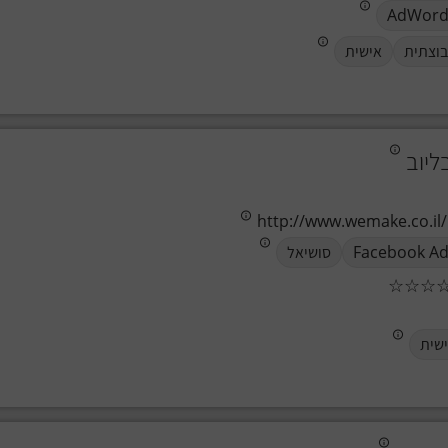
AdWord
וצתית
אישית
ליוב
http://www.wemake.co.il/
Facebook A
סושיאל
☆
☆
☆
שית