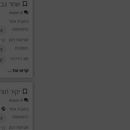
שחר גבא
0
תגובות
כתובת אתר
התמחויות
s
שביעות רצון
☆
☆
הסמכות
s
סוג הדרכה
קב
קראו עוד...
יקיר תורג
0
תגובות
כתובת אתר
התמחויות
s
שביעות רצון
☆
☆