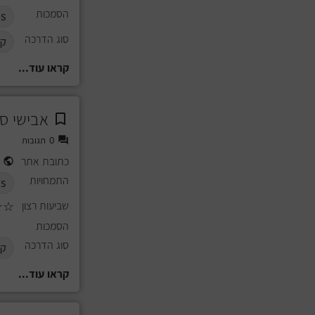
הסמכות
s
סוג הדרכה
קב
קראו עוד...
אבישי ס
0
תגובות
כתובת אתר
התמחויות
ds
שביעות רצון
☆
☆
הסמכות
סוג הדרכה
קב
קראו עוד...