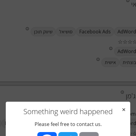
י
AdWord
Facebook Ads
סושיאל
שיווק תוכן
☆
☆
☆
AdWord
וצתית
אישית
'מן
Something weird happened
✕
http://WWW.G2startup.com
AdWord
SEO
Facebook Ads
סושיאל
Facebook Live
Please feel free to contact us.
☆
☆
☆