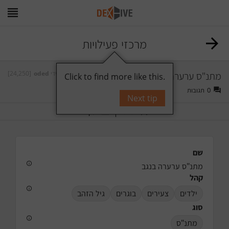
מרכזי פעילויות
[24,250]
oded
על ידי
מתנ"ס ערערה בנגב
Click to find more like this.
תגובות
0
Next tip
תייג
עקוב
שם
מתנ"ס ערערה בנגב
קהל
ילדים
צעירים
בוגרים
גיל הזהב
סוג
מתנ"ס