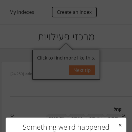
My Indexes
Create an Index
מרכזי פעילויות
Click to find more like this.
Next tip
[24,250]
oded
על ידי
קהל
ילדים
צעירים
בוגרים
גיל הזהב
Something weird happened
✕
טלפון