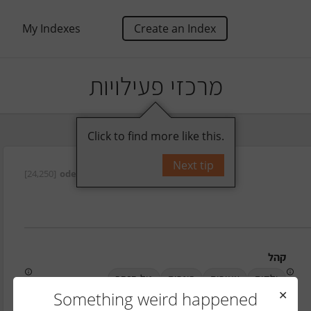
My Indexes
Create an Index
מרכזי פעילויות
Click to find more like this.
Next tip
[24,250]
oded
על ידי
קהל
ילדים
צעירים
בוגרים
גיל הזהב
Something weird happened
✕
טלפון