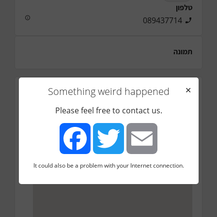
טלפון
089437714
תמונה
Something weird happened
✕
כתובת
האלון 27, יבנה
Please feel free to contact us.
It could also be a problem with your Internet connection.
Facebook
Twitter
Email