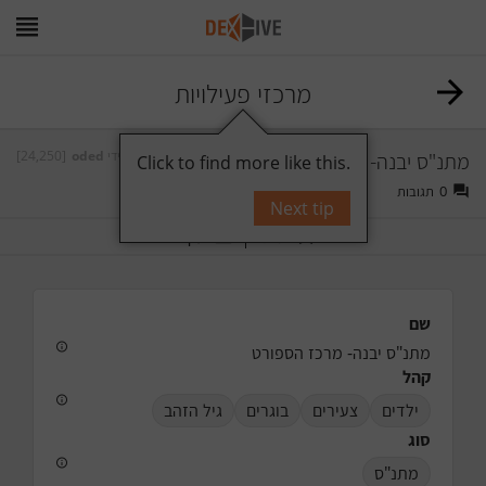
מרכזי פעילויות
מתנ"ס יבנה- מרכז הספורט
על ידי
oded
[24,250]
Click to find more like this.
0
תגובות
Next tip
תייג
עקוב
שם
מתנ"ס יבנה- מרכז הספורט
קהל
ילדים
צעירים
בוגרים
גיל הזהב
סוג
מתנ"ס