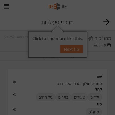
מרכזי פעילויות
מתנ"ס חולון- מרכז שטיינברג
על ידי
oded
[24,250]
Click to find more like this.
0
תגובות
Next tip
תייג
עקוב
שם
מתנ"ס חולון- מרכז שטיינברג
קהל
ילדים
צעירים
בוגרים
גיל הזהב
סוג
מתנ"ס