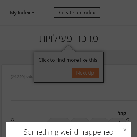
My Indexes
Create an Index
מרכזי פעילויות
Click to find more like this.
Next tip
[24,250]
oded
על ידי
קהל
ילדים
צעירים
בוגרים
גיל הזהב
Something weird happened
✕
טלפון