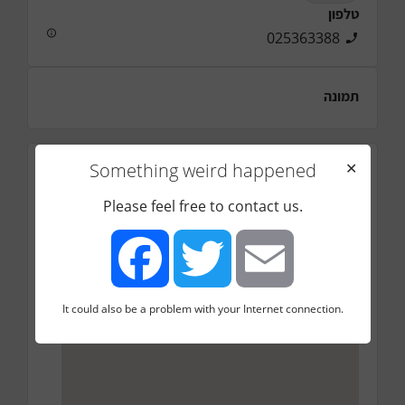
טלפון
025363388
תמונה
Something weird happened
✕
כתובת
תאנה 6, גבעת זאב
Please feel free to contact us.
It could also be a problem with your Internet connection.
Facebook
Twitter
Email