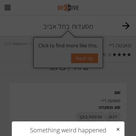
מסעדות בתל אביב
[40]
kobyme
על ידי
מאנטה ריי
Click to find more like this.
☆
★
★
★
★
תגובות
0
(1)
Next tip
תייג
עקוב
שם
מאנטה ריי
סוג מסעדה
דגים
ארוחות בוקר
מה היה טוב שם
Something weird happened
✕
אווירה ונוף לים