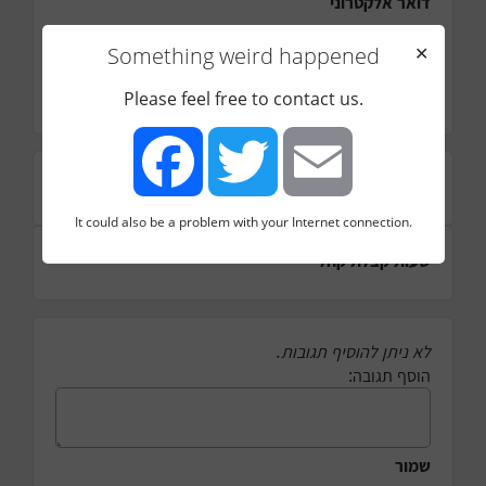
דואר אלקטרוני
תחום
Something weird happened
✕
תקשורת
הערות נוספות
Please feel free to contact us.
כתובת
It could also be a problem with your Internet connection.
Facebook
Twitter
Email
שעות קבלת קהל
לא ניתן להוסיף תגובות.
הוסף תגובה:
שמור