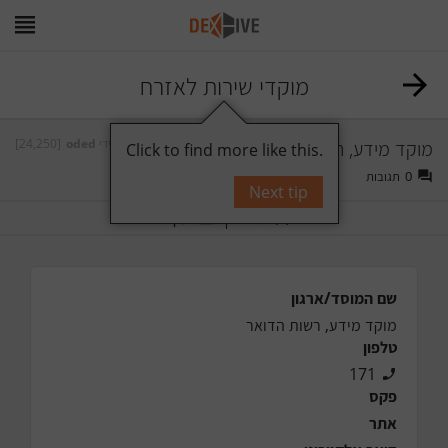
מוקדי שירות לאזרח
מוקד מידע, רשות הדואר
על ידי
oded
[24,250]
Click to find more like this.
0
תגובות
Next tip
תייג
עקוב
שם המוסד/ארגון
מוקד מידע, רשות הדואר
טלפון
171
פקס
אתר