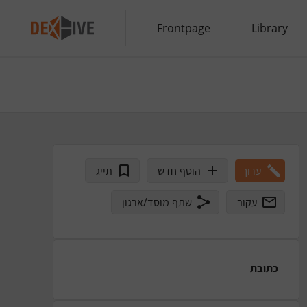
Frontpage
Library
ערוך
הוסף חדש
תייג
עקוב
שתף מוסד/ארגון
כתובת