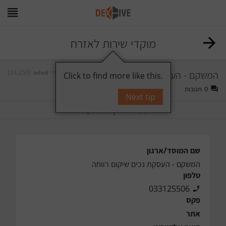
מוקדי שירות לאזרח
המשקם - העסקת נכים שיקום רווחה
על ידי
oded
[24,250]
Click to find more like this.
0
תגובות
Next tip
תייג
עקוב
שם המוסד/ארגון
המשקם - העסקת נכים שיקום רווחה
טלפון
033125506
פקס
אתר