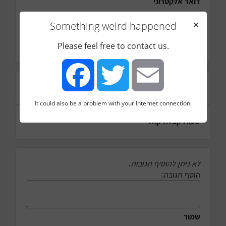
דואר אלקטרוני
תחום
Something weird happened
✕
רווחה
הערות נוספות
Please feel free to contact us.
כתובת
It could also be a problem with your Internet connection.
Facebook
Twitter
Email
שעות קבלת קהל
לא ניתן להוסיף תגובות.
הוסף תגובה:
שמור