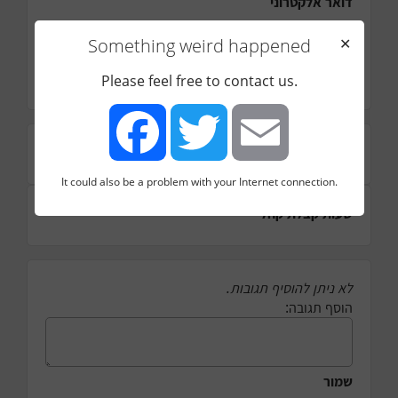
דואר אלקטרוני
תחום
Something weird happened
✕
רווחה
הערות נוספות
Please feel free to contact us.
כתובת
It could also be a problem with your Internet connection.
Facebook
Twitter
Email
שעות קבלת קהל
לא ניתן להוסיף תגובות.
הוסף תגובה:
שמור