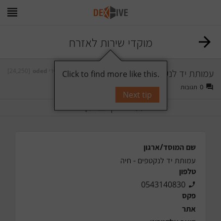
מוקדי שירות לאזרח
עמותת יד לנקטפים - חיה
על ידי
oded
[24,250]
Click to find more like this.
0
תגובות
Next tip
תייג
עקוב
שם המוסד/ארגון
עמותת יד לנקטפים - חיה
טלפון
0543140830
פקס
אתר