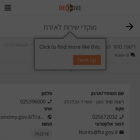
מוקדי שירות לאזרח
רשות סחר הוגן - משרד הכלכלה
על ידי
betush
[120]
Click to find more like this.
0
תגובות
Next tip
תייג
עקוב
שם המוסד/ארגון
טלפון
רשות סחר הוגן - משרד הכלכלה
025396000
פקס
אתר
http://economy.gov.il/Trade/ConsumerProtection/Pages...
025672032
דואר אלקטרוני
תחום
Nurits@fta.gov.il
צרכנות