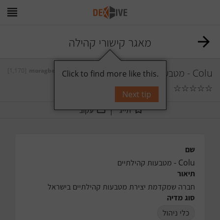
מאגר קישורי קהילה
Colu - מטבעות קהילתיים
על ידי
moragben
[1,170]
Click to find more like this.
☆
☆
☆
☆
☆
0
תגובות
Next tip
תייג
עקוב
שם
Colu - מטבעות קהילתיים
תיאור
חברה שמקדמת יצירת מטבעות קהילתיים בישראל
סוג מדיה
כלי ניהול