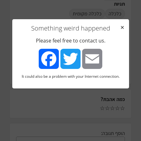
תגיות
כלכלה
כלכלה מקומית
שפה
Something weird happened
✕
אנגלית
קישור
Please feel free to contact us.
https://www.colu.com/
סיווג
מקור
סוג קהילה
It could also be a problem with your Internet connection.
Facebook
Twitter
Email
כמה אהבת?
☆
☆
☆
☆
☆
הוסף תגובה: