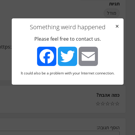
תגיות
מודל
שפה
Something weird happened
✕
אנגלית
קישור
Please feel free to contact us.
https://medium.com/village-3-0/building-village-3...
סיווג
מקור
סוג קהילה
It could also be a problem with your Internet connection.
Facebook
Twitter
Email
כמה אהבת?
☆
☆
☆
☆
☆
הוסף תגובה: