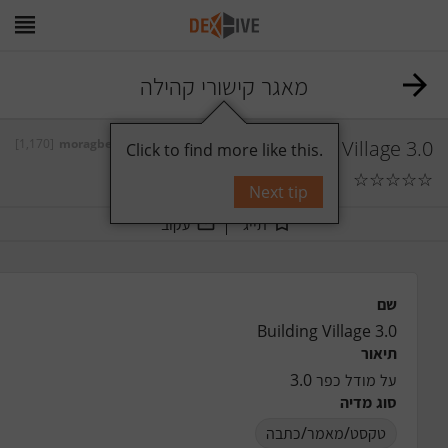
מאגר קישורי קהילה
[1,170]
moragben
על ידי
Building Village 3.0
Click to find more like this.
☆
☆
☆
☆
☆
תגובות
0
Next tip
תייג
עקוב
שם
Building Village 3.0
תיאור
על מודל כפר 3.0
סוג מדיה
טקסט/מאמר/כתבה