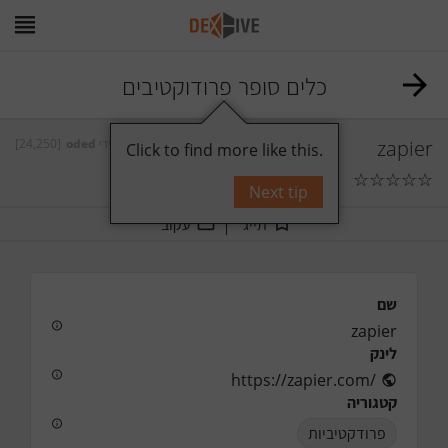
כלים סופר פרודוקטיבים
[24,250]
oded
על ידי
zapier
Click to find more like this.
☆
☆
☆
☆
☆
תגובות
0
Next tip
תייג
עקוב
שם
zapier
לינק
https://zapier.com/
קטגוריה
פרודקטיביות