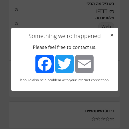
בשביל מה הכלי
כלי IFTTT
פלטפורמה
Web
עלות
Something weird happened
✕
תיאור
Please feel free to contact us.
לינק לדיון בקבוצה
לוגו
It could also be a problem with your Internet connection.
Facebook
Twitter
Email
דירוג משתמשים
☆
☆
☆
☆
☆