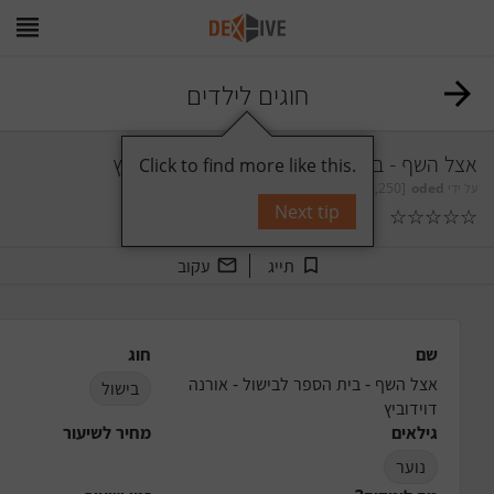
חוגים לילדים
אצל השף - בית הספר לבישול - אורנה דוידוביץ
Click to find more like this.
על ידי
oded
[24,250]
Next tip
☆
☆
☆
☆
☆
0
תגובות
תייג
עקוב
שם
חוג
אצל השף - בית הספר לבישול - אורנה 
בישול
דוידוביץ
גילאים
מחיר לשיעור
נוער