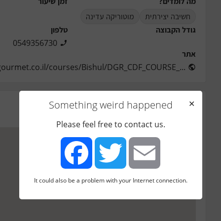
מה לומדים?
זמן שיעור
חשיבה יצירתית
מוטוריקה עדינה
גודל הקבוצה
טלפון
0549356730
אתר
ourmet.co.il/courses/Bishul/DGR_CDF_COURSE_...
Something weird happened
✕
מיקום
ארלוזורוב 73, רמת גן, ישראל
Please feel free to contact us.
It could also be a problem with your Internet connection.
Facebook
Twitter
Email