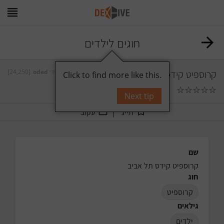
חוגים לילדים
[24,250]
oded
על ידי
קרוספיט קידס תל אביב
Click to find more like this.
☆
☆
☆
☆
☆
תגובות
0
Next tip
תייג
עקוב
שם
קרוספיט קידס תל אביב
חוג
קרוספיט
גילאים
ילדים