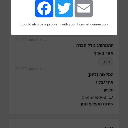
אינטרנט (Internet)
שיווק ופרסום (Marketing & Advertising)
טכנולוגיות מידע (IT/Information Technology)
It could also be a problem with your Internet connection.
Facebook
Twitter
Email
אבטחת מידע (Computer & Network Security)
על ידי
oded
[24,250]
התמחות: גודל חברה
אזור בארץ
מרכז
על ידי
oded
[24,250]
המלצות (לינק)
אתר/בלוג
טלפון
0545468860
שירות מקצועי נוסף
דירוג